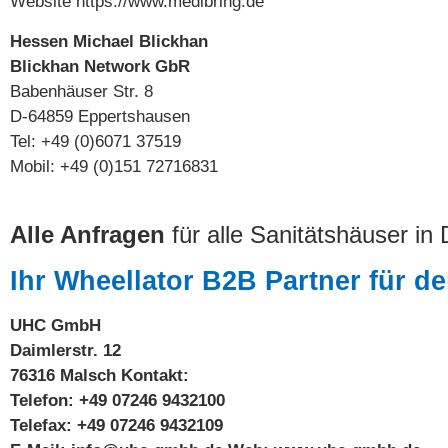
Website
https://www.medibring.de
Hessen Michael Blickhan
Blickhan Network GbR
Babenhäuser Str. 8
D-64859 Eppertshausen
Tel: +49 (0)6071 37519
Mobil: +49 (0)151 72716831
Alle Anfragen
für alle Sanitätshäuser in
Ihr Wheellator
B2B
Partner für d
UHC GmbH
Daimlerstr.
12
76316 Malsch
Kontakt:
Telefon:
+49 07246 9432100
Telefax: +49 07246 9432109