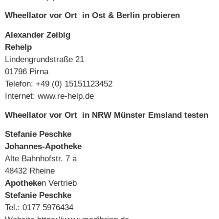
Wheellator vor Ort in
Ost & Berlin
probieren
Alexander Zeibig
Rehelp
Lindengrundstraße 21
01796 Pirna
Telefon: +49 (0) 15151123452
Internet:
www.re-help.de
Wheellator vor Ort in
NRW Münster Emsland
testen
Stefanie Peschke
Johannes-Apotheke
Alte Bahnhofstr. 7 a
48432 Rheine
Apotheke
n
Vertrieb
Stefanie Peschke
Tel.: 01
77 5976434