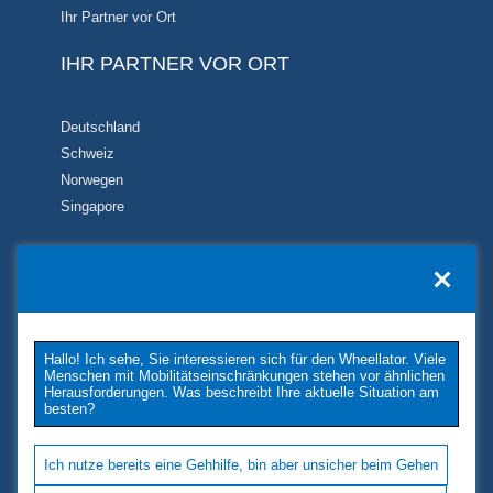
Ihr Partner vor Ort
IHR PARTNER VOR ORT
Deutschland
Schweiz
Norwegen
Singapore
KONTAKT
TUKIMET OY
Kaivopuistontie 33
Hallo! Ich sehe, Sie interessieren sich für den Wheellator. Viele
26100 Rauma
Menschen mit Mobilitätseinschränkungen stehen vor ähnlichen
Phone: +358 2 677 4222
Herausforderungen. Was beschreibt Ihre aktuelle Situation am
besten?
E-Mail: tukimet(at)tukimet.fi
Follow Us
Ich nutze bereits eine Gehhilfe, bin aber unsicher beim Gehen