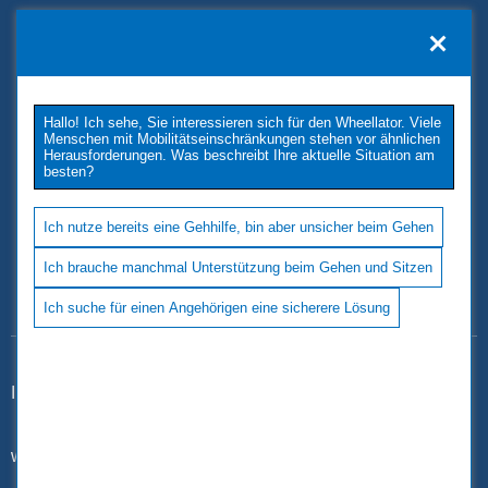
KONTAKT
TUKIMET OY
Kaivopuistontie 33
Hallo! Ich sehe, Sie interessieren sich für den Wheellator. Viele
26100 Rauma
Menschen mit Mobilitätseinschränkungen stehen vor ähnlichen
Phone: +358 2 677 4222
Herausforderungen. Was beschreibt Ihre aktuelle Situation am
besten?
E-Mail: tukimet(at)tukimet.fi
Follow Us
Ich nutze bereits eine Gehhilfe, bin aber unsicher beim Gehen
Ich brauche manchmal Unterstützung beim Gehen und Sitzen
Ich suche für einen Angehörigen eine sicherere Lösung
Impressum
|
Datenschutz
www.wheellator.com