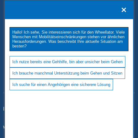
KONTAKT
TUKIMET OY
Kaivopuistontie 33
Hallo! Ich sehe, Sie interessieren sich für den Wheellator. Viele
26100 Rauma
Menschen mit Mobilitätseinschränkungen stehen vor ähnlichen
Phone: +358 2 677 4222
Herausforderungen. Was beschreibt Ihre aktuelle Situation am
besten?
E-Mail: tukimet(at)tukimet.fi
Follow Us
Ich nutze bereits eine Gehhilfe, bin aber unsicher beim Gehen
Ich brauche manchmal Unterstützung beim Gehen und Sitzen
Ich suche für einen Angehörigen eine sicherere Lösung
Impressum
|
Datenschutz
www.wheellator.com