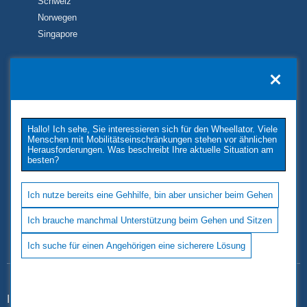
Schweiz
Norwegen
Singapore
KONTAKT
TUKIMET OY
Kaivopuistontie 33
Hallo! Ich sehe, Sie interessieren sich für den Wheellator. Viele
26100 Rauma
Menschen mit Mobilitätseinschränkungen stehen vor ähnlichen
Phone: +358 2 677 4222
Herausforderungen. Was beschreibt Ihre aktuelle Situation am
besten?
E-Mail: tukimet(at)tukimet.fi
Follow Us
Ich nutze bereits eine Gehhilfe, bin aber unsicher beim Gehen
Ich brauche manchmal Unterstützung beim Gehen und Sitzen
Ich suche für einen Angehörigen eine sicherere Lösung
Impressum
|
Datenschutz