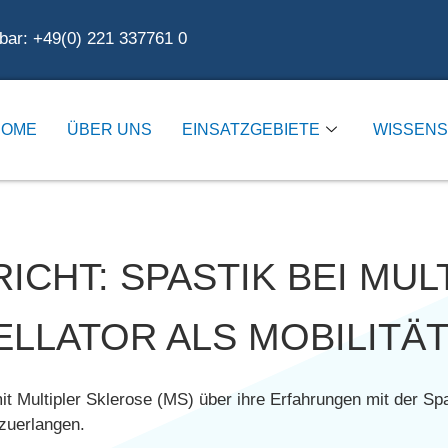
hbar:
+49(0)
221 337761 0
HOME
ÜBER UNS
EINSATZGEBIETE
WISSEN
CHT: SPASTIK BEI MUL
LLATOR ALS MOBILITÄT
it Multipler Sklerose (MS) über ihre Erfahrungen mit der S
rzuerlangen.