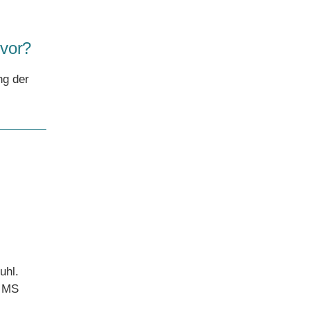
 vor?
ng der
uhl.
k MS