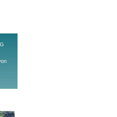
NG
von