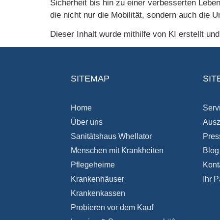
Sicherheit bis hin zu einer verbesserten Lebe
die nicht nur die Mobilität, sondern auch die 
Dieser Inhalt wurde mithilfe von KI erstellt un
SITEMAP
SIT
Home
Serv
Über uns
Ausz
Sanitätshaus Whellator
Pres
Menschen mit Krankheiten
Blog
Pflegeheime
Kont
Krankenhäuser
Ihr P
Krankenkassen
Probieren vor dem Kauf