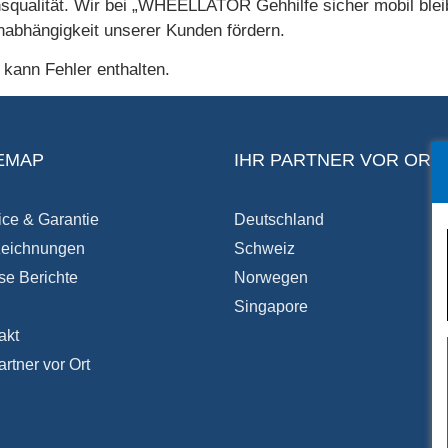
nsqualität. Wir bei „WHEELLATOR Gehhilfe sicher mobil blei
Unabhängigkeit unserer Kunden fördern.
d kann Fehler enthalten.
EMAP
IHR PARTNER VOR ORT
ice & Garantie
Deutschland
eichnungen
Schweiz
se Berichte
Norwegen
Singapore
akt
artner vor Ort