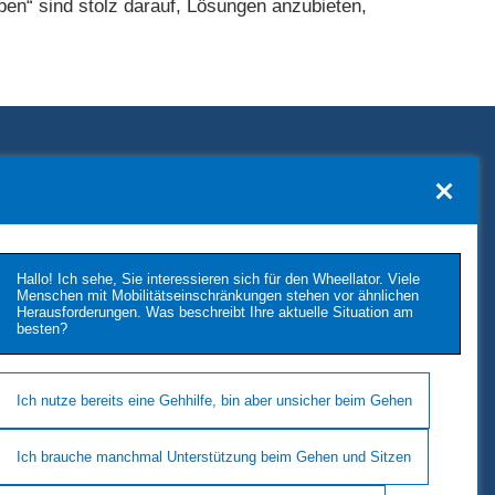
ben“ sind stolz darauf, Lösungen anzubieten,
KONTAKT
TUKIMET OY
Kaivopuistontie 33
Hallo! Ich sehe, Sie interessieren sich für den Wheellator. Viele
26100 Rauma
Menschen mit Mobilitätseinschränkungen stehen vor ähnlichen
Herausforderungen. Was beschreibt Ihre aktuelle Situation am
Phone: +358 2 677 4222
besten?
E-Mail: tukimet(at)tukimet.fi
Follow Us
Ich nutze bereits eine Gehhilfe, bin aber unsicher beim Gehen
Ich brauche manchmal Unterstützung beim Gehen und Sitzen