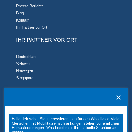
Presse Berichte
Blog
Kontakt
Ihr Partner vor Ort
IHR PARTNER VOR ORT
Deutschland
Schweiz
Norwegen
Singapore
KONTAKT
TUKIMET OY
Kaivopuistontie 33
Hallo! Ich sehe, Sie interessieren sich für den Wheellator. Viele
26100 Rauma
Menschen mit Mobilitätseinschränkungen stehen vor ähnlichen
Phone: +358 2 677 4222
Herausforderungen. Was beschreibt Ihre aktuelle Situation am