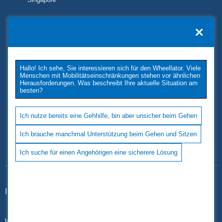
KONTAKT
TUKIMET OY
Kaivopuistontie 33
Hallo! Ich sehe, Sie interessieren sich für den Wheellator. Viele
26100 Rauma
Menschen mit Mobilitätseinschränkungen stehen vor ähnlichen
Phone: +358 2 677 4222
Herausforderungen. Was beschreibt Ihre aktuelle Situation am
besten?
E-Mail: tukimet(at)tukimet.fi
Follow Us
Ich nutze bereits eine Gehhilfe, bin aber unsicher beim Gehen
Ich brauche manchmal Unterstützung beim Gehen und Sitzen
Ich suche für einen Angehörigen eine sicherere Lösung
Impressum
|
Datenschutz
www.wheellator.com