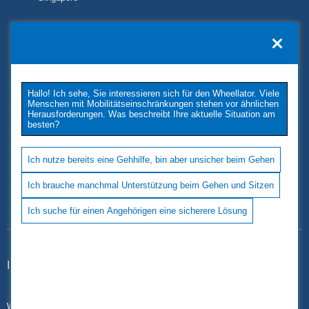
KONTAKT
TUKIMET OY
Kaivopuistontie 33
Hallo! Ich sehe, Sie interessieren sich für den Wheellator. Viele
26100 Rauma
Menschen mit Mobilitätseinschränkungen stehen vor ähnlichen
Phone: +358 2 677 4222
Herausforderungen. Was beschreibt Ihre aktuelle Situation am
besten?
E-Mail: tukimet(at)tukimet.fi
Follow Us
Ich nutze bereits eine Gehhilfe, bin aber unsicher beim Gehen
Ich brauche manchmal Unterstützung beim Gehen und Sitzen
Ich suche für einen Angehörigen eine sicherere Lösung
Impressum
|
Datenschutz
www.wheellator.com