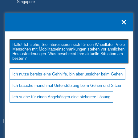
Singapore
KONTAKT
TUKIMET OY
Kaivopuistontie 33
Hallo! Ich sehe, Sie interessieren sich für den Wheellator. Viele
26100 Rauma
Menschen mit Mobilitätseinschränkungen stehen vor ähnlichen
Phone: +358 2 677 4222
Herausforderungen. Was beschreibt Ihre aktuelle Situation am
besten?
E-Mail: tukimet(at)tukimet.fi
Follow Us
Ich nutze bereits eine Gehhilfe, bin aber unsicher beim Gehen
Ich brauche manchmal Unterstützung beim Gehen und Sitzen
Ich suche für einen Angehörigen eine sicherere Lösung
Impressum
|
Datenschutz