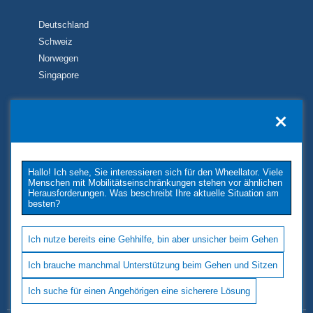
Deutschland
Schweiz
Norwegen
Singapore
KONTAKT
TUKIMET OY
Kaivopuistontie 33
Hallo! Ich sehe, Sie interessieren sich für den Wheellator. Viele
26100 Rauma
Menschen mit Mobilitätseinschränkungen stehen vor ähnlichen
Phone: +358 2 677 4222
Herausforderungen. Was beschreibt Ihre aktuelle Situation am
besten?
E-Mail: tukimet(at)tukimet.fi
Follow Us
Ich nutze bereits eine Gehhilfe, bin aber unsicher beim Gehen
Ich brauche manchmal Unterstützung beim Gehen und Sitzen
Ich suche für einen Angehörigen eine sicherere Lösung